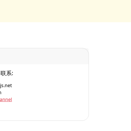
联系:
s.net
n
annel