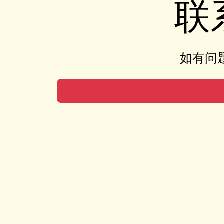
联
如有问